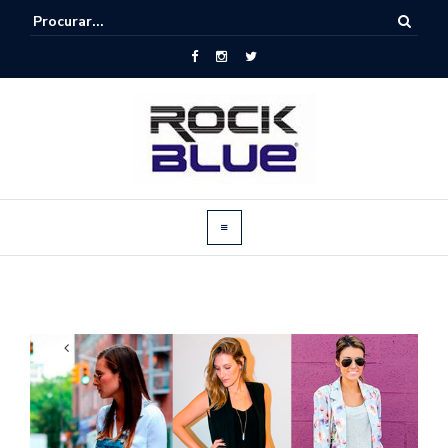
«
jul